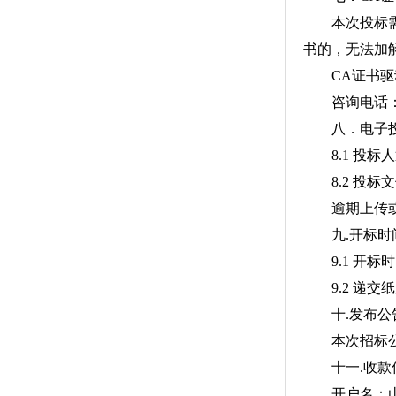
本次投标需办
书的，无法加
CA证书驱
咨询电话：0531-
八．电子投
8.1 投标
8.2 投标文
逾期上传或者
九.开标时
9.1 开标时间
9.2 递交
十.发布公
本次招标公告
十一.收款
开户名：山东