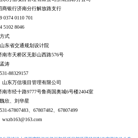
商银行济南分行解放路支行
74 0110 701
102 8046
方式
山东省交通规划设计院
市天桥区无影山西路576号
孟涛
88329157
山东万信项目管理有限公司
经十路9777号鲁商国奥城6号楼2404室
魏欣、刘华星
7807483、67807482、67807499
b163@163.com