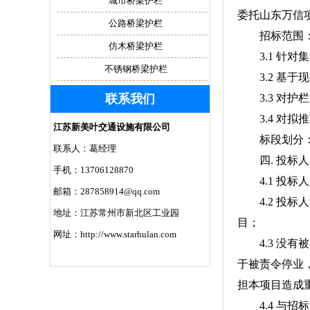
城市桥梁护栏
委托山东万信
公路桥梁护栏
招标范围
仿木桥梁护栏
3.1 针对
不锈钢桥梁护栏
3.2 基于
联系我们
3.3 对护
3.4 对拟
江苏新美叶交通设施有限公司
标段划分：
联系人：葛经理
四. 投标人
手机：13706128870
4.1 投标
邮箱：287858914@qq.com
4.2 投标人
地址：江苏常州市新北区工业园
目；
网址：http://www.starhulan.com
4.3 没有
于被责令停业
担本项目造成
4.4 与招