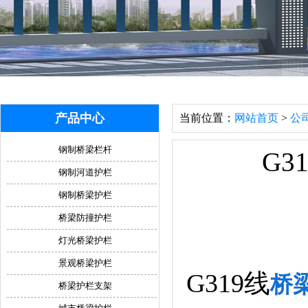
产品中心
当前位置：
网站首页
>
公
钢制桥梁栏杆
G
钢制河道护栏
钢制桥梁护栏
桥梁防撞护栏
灯光桥梁护栏
景观桥梁护栏
G319线
桥
桥梁护栏支架