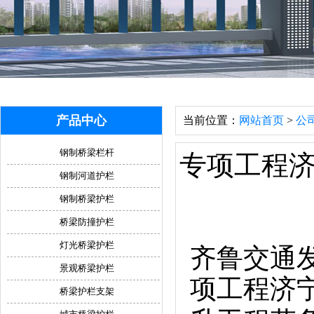
产品中心
当前位置：
网站首页
>
公
钢制桥梁栏杆
专项工程
钢制河道护栏
钢制桥梁护栏
桥梁防撞护栏
灯光桥梁护栏
齐鲁交通发
景观桥梁护栏
项工程济
桥梁护栏支架