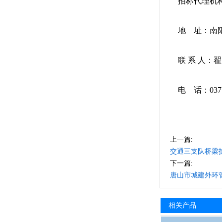
招标代理机构
地 址：南阳
联 系 人：
电 话：0377-6
20
上一篇:
交通三支队桥梁
下一篇:
唐山市城建外环
相关产品