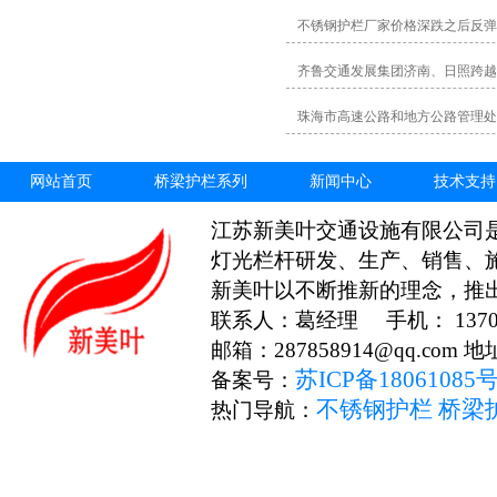
不锈钢护栏厂家价格深跌之后反弹
齐鲁交通发展集团济南、日照跨越
珠海市高速公路和地方公路管理处
网站首页
桥梁护栏系列
新闻中心
技术支持
江苏新美叶交通设施有限公司
灯光栏杆研发、生产、销售、
新美叶以不断推新的理念，推
联系人：葛经理 手机： 13706
邮箱：287858914@qq.c
苏ICP备18061085
备案号：
不锈钢护栏
桥梁
热门导航：