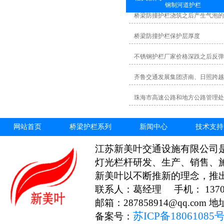
钢制河道护栏
桥梁防撞护栏浇筑之后产生气泡
桥梁防撞护栏保护层厚度
不锈钢护栏厂家价格深跌之后反弹
齐鲁交通发展集团济南、日照跨越
珠海市高速公路和地方公路管理处
网站首页
桥梁护栏系列
新闻中心
技术支持
江苏新美叶交通设施有限公司
灯光栏杆研发、生产、销售、
新美叶以不断推新的理念，推
联系人：葛经理 手机： 13706
邮箱：287858914@qq.c
苏ICP备18061085
备案号：