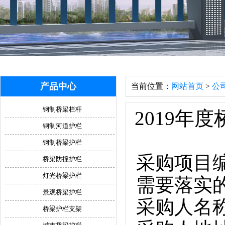
产品中心
当前位置：
网站首页
>
公
钢制桥梁栏杆
2019年
钢制河道护栏
钢制桥梁护栏
采购项目编号
桥梁防撞护栏
灯光桥梁护栏
需要落实
景观桥梁护栏
采购人名
桥梁护栏支架