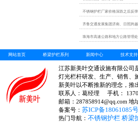
不锈钢护栏厂家价格深跌之后反弹
齐鲁交通发展集团济南、日照跨越
珠海市高速公路和地方公路管理处
网站首页
桥梁护栏系列
新闻中心
技术支持
江苏新美叶交通设施有限公司
灯光栏杆研发、生产、销售、
新美叶以不断推新的理念，推
联系人：葛经理 手机： 13706
邮箱：287858914@qq.c
苏ICP备18061085
备案号：
不锈钢护栏
桥梁
热门导航：