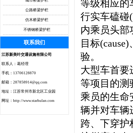
等级相应的
城市桥梁护栏
公路桥梁护栏
行实车磕碰(k
仿木桥梁护栏
内乘员头部功
不锈钢桥梁护栏
目标(cau
联系我们
验。
江苏新美叶交通设施有限公司
联系人：葛经理
大型车首要
手机：13706128870
等项目的测验
邮箱：287858914@qq.com
地址：江苏常州市新北区工业园
乘员的生命
网址：http://www.starhulan.com
辆并对车辆
跨、下穿护