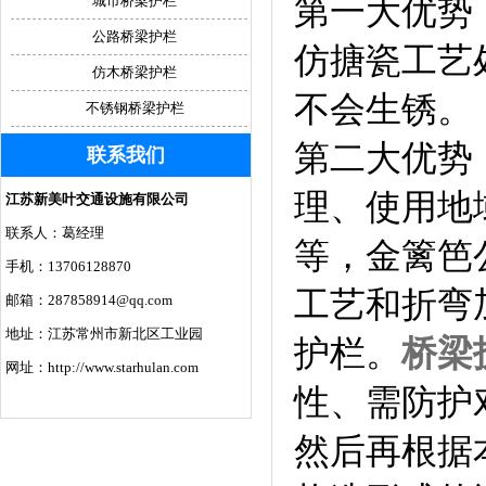
第一大优势
城市桥梁护栏
公路桥梁护栏
仿搪瓷工艺处
仿木桥梁护栏
不会生锈。
不锈钢桥梁护栏
第二大优势
联系我们
理、使用地域
江苏新美叶交通设施有限公司
联系人：葛经理
等，金篱笆公
手机：13706128870
工艺和折弯加
邮箱：287858914@qq.com
地址：江苏常州市新北区工业园
护栏。
桥梁
网址：http://www.starhulan.com
性、需防护
然后再根据