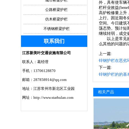
城市桥梁护栏
外，具有使车辆不
栏杆业效益(be
公路桥梁护栏
高炉检修量上升，整
上行。因近期冬储
仿木桥梁护栏
空间。今日建筑
荡态势。预计短
不锈钢桥梁护栏
继续转弱，成交
以上是常见的不
联系我们
么其他的问题的
江苏新美叶交通设施有限公司
上一篇:
锌钢护栏在恶劣
联系人：葛经理
下一篇:
手机：13706128870
锌钢护栏的的基
邮箱：287858914@qq.com
地址：江苏常州市新北区工业园
相关产品
网址：http://www.starhulan.com