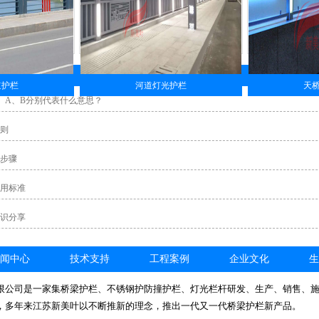
道护栏
河道灯光护栏
天
、A、B分别代表什么意思？
则
步骤
用标准
识分享
闻中心
技术支持
工程案例
企业文化
生
限公司是一家集桥梁护栏、不锈钢护防撞护栏、灯光栏杆研发、生产、销售、
，多年来江苏新美叶以不断推新的理念，推出一代又一代桥梁护栏新产品。