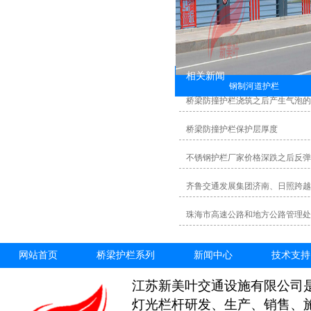
相关新闻
钢制河道护栏
桥梁防撞护栏浇筑之后产生气泡
桥梁防撞护栏保护层厚度
不锈钢护栏厂家价格深跌之后反弹
齐鲁交通发展集团济南、日照跨越
珠海市高速公路和地方公路管理处
网站首页
桥梁护栏系列
新闻中心
技术支持
江苏新美叶交通设施有限公司
灯光栏杆研发、生产、销售、