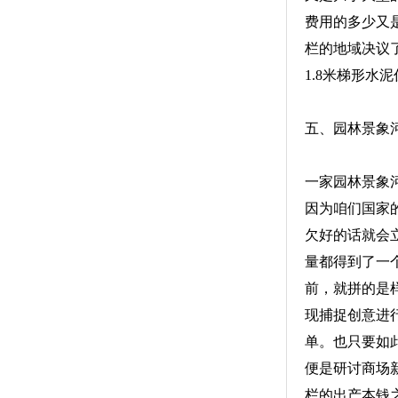
费用的多少又
栏的地域决议
1.8米梯形水
五、园林景象
一家园林景象
因为咱们国家
欠好的话就会
量都得到了一
前，就拼的是
现捕捉创意进
单。也只要如
便是研讨商场
栏的出产本钱