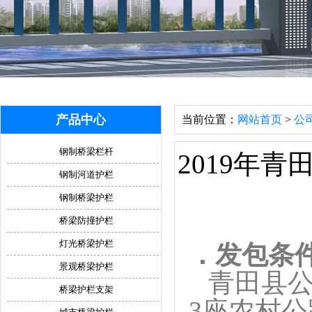
产品中心
当前位置：
网站首页
>
公
钢制桥梁栏杆
2019年
钢制河道护栏
钢制桥梁护栏
桥梁防撞护栏
灯光桥梁护栏
．发包条
景观桥梁护栏
青田县公
桥梁护栏支架
3座农村公