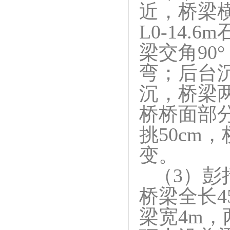
近，桥梁横
L0-14
梁交角9
弯；后台
沉，桥梁
桥桥面部分
挑50cm，
变。
（3）彭
桥梁全长4
梁宽4m