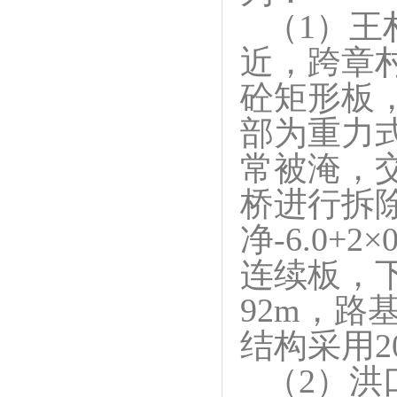
（1）王
近，跨章村
砼矩形板，
部为重力
常被淹，
桥进行拆
净-6.0+
连续板，
92m，路
结构采用2
（2）洪