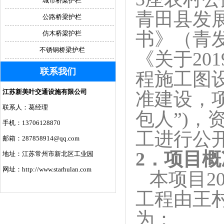
城市桥梁护栏
青田县发
公路桥梁护栏
书》（青发
仿木桥梁护栏
不锈钢桥梁护栏
《关于20
联系我们
程施工图设
江苏新美叶交通设施有限公司
准建设，
联系人：葛经理
包人”)
手机：13706128870
工进行公
邮箱：287858914@qq.com
2
．项目概
地址：江苏常州市新北区工业园
网址：http://www.starhulan.com
本项目2
工程由王
为：