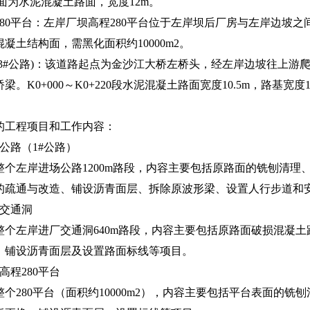
路面为水泥混凝土路面，宽度12m。
280平台：左岸厂坝高程280平台位于左岸坝后厂房与左岸边坡
凝土结构面，需黑化面积约10000m2。
3#公路)：该道路起点为金沙江大桥左桥头，经左岸边坡往上游爬
梁。K0+000～K0+220段水泥混凝土路面宽度10.5m，路基宽
的工程项目和工作内容：
公路（1#公路）
整个左岸进场公路1200m路段，内容主要包括原路面的铣刨清
的疏通与改造、铺设沥青面层、拆除原波形梁、设置人行步道和
厂交通洞
整个左岸进厂交通洞640m路段，内容主要包括原路面破损混凝
、铺设沥青面层及设置路面标线等项目。
高程280平台
个280平台（面积约10000m2），内容主要包括平台表面的