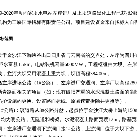
19-2020年度向家坝水电站左岸进厂及上坝道路黑化工程已获
机构为三峡国际招标有限责任公司。项目建设资金来自招标人自
招标范围
位于金沙江下游峡谷出口四川省与云南省的交界处，左岸为四川
，距水富县1.5km。电站装机容量6000MW，工程枢纽由大坝
，拦河大坝采用混凝土重力坝，坝顶高程384.00m。
括左岸进场公路（1#公路）、左岸进厂交通洞、左岸厂坝高程28
沥青路面相关的项目（如：现有破损严重的水泥混凝土路面的凿
防护设施的更换、设置路面标线、原减速带拆除并更换等）。
1#公路)：该道路从3#公路分岔，起点位于金沙江大桥上游约1
m，均为明公路，无隧道和桥梁。水泥混凝土路面宽度12m，路基宽
洞：左岸进厂交通洞下游洞口接1#公路，上游洞口位于大坝下游，