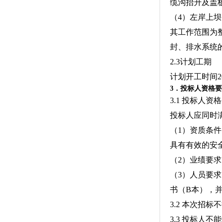
缆沟抬升及盖
（4）左岸上坝
其工作范围为
封、排水系统
2.3计划工期
计划开工时间2
3．投标人资格
3.1 投标人资
投标人应同时
（1）资质条
具有有效的安
（2）业绩要求
（3）人员要
书（B本），
3.2 本次招
3.3 投标