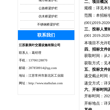
城市桥梁护栏
二、项目概况
规模：详见本招
公路桥梁护栏
范围：本招标
仿木桥梁护栏
(001)201
不锈钢桥梁护栏
三、投标人资
联系我们
(001 20
本项目不允许
江苏新美叶交通设施有限公司
四、招标文件
联系人：葛经理
获取时间：从202
手机：13706128870
获取方式：见本
邮箱：287858914@qq.com
五、投标文件
地址：江苏常州市新北区工业园
递交截止时间：2
递交方式：详
网址：http://www.starhulan.com
六、开标时间
开标时间：202
开标地点：详
其他