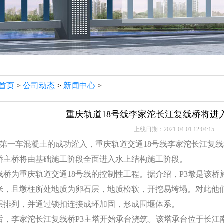
首页
>
公司动态
>
新闻中心
>
重庆轨道18号线李家沱长江复线桥将进
上线日期：2021-04-01 12:04:15
随着第一车混凝土的成功灌入，重庆轨道交通18号线李家沱长江复
桥主桥将由基础施工阶段全面进入水上结构施工阶段。
线桥为重庆轨道交通18号线的控制性工程。据介绍，P3墩是该
0米，且墩柱所处地质为卵石层，地质松软，开挖易垮塌。对此他们
层排列，并通过锁扣连接成环加固，形成围堰体系。
后，李家沱长江复线桥P3主塔开始承台浇筑。该塔承台位于长江南