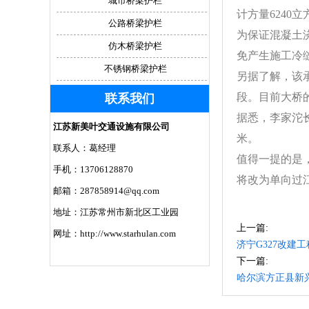
城市桥梁护栏
计方量6240
公路桥梁护栏
为保证混凝土
仿木桥梁护栏
免产生施工冷
不锈钢桥梁护栏
另据了解，该
段。目前大桥
联系我们
据悉，李家沱长
江苏新美叶交通设施有限公司
米。
联系人：葛经理
值得一提的是
手机：13706128870
将改为单向过
邮箱：287858914@qq.com
地址：江苏常州市新北区工业园
上一篇:
网址：http://www.starhulan.com
济宁G327改建
下一篇:
哈尔滨方正县新