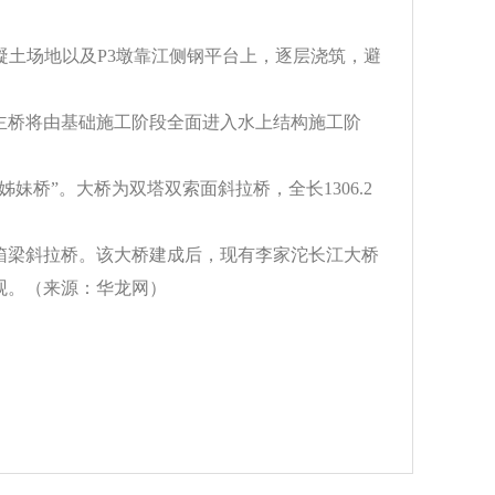
凝土场地以及P3墩靠江侧钢平台上，逐层浇筑，避
主桥将由基础施工阶段全面进入水上结构施工阶
妹桥”。大桥为双塔双索面斜拉桥，全长1306.2
箱梁斜拉桥。该大桥建成后，现有李家沱长江大桥
观。（来源：华龙网）