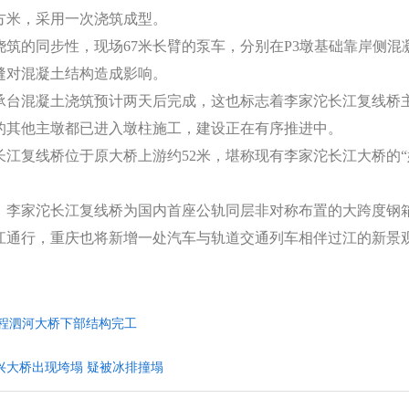
立方米，采用一次浇筑成型。
浇筑的同步性，现场67米长臂的泵车，分别在P3墩基础靠岸侧混
缝对混凝土结构造成影响。
承台混凝土浇筑预计两天后完成，这也标志着李家沱长江复线桥
的其他主墩都已进入墩柱施工，建设正在有序推进中。
江复线桥位于原大桥上游约52米，堪称现有李家沱长江大桥的“姊
，李家沱长江复线桥为国内首座公轨同层非对称布置的大跨度钢
江通行，重庆也将新增一处汽车与轨道交通列车相伴过江的新景
工程泗河大桥下部结构完工
兴大桥出现垮塌 疑被冰排撞塌