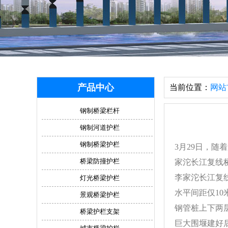
产品中心
当前位置：
网站
钢制桥梁栏杆
钢制河道护栏
钢制桥梁护栏
3月29日，
桥梁防撞护栏
家沱长江复线
李家沱长江复
灯光桥梁护栏
水平间距仅1
景观桥梁护栏
钢管桩上下两
桥梁护栏支架
巨大围堰建好