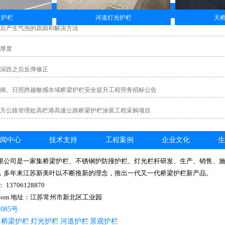
道护栏
河道灯光护栏
天
后产生气泡的原因和解决方法
厚度
深跌之后反弹修正
南、日照跨越敏感水域桥梁护栏安全提升工程劳务招标公告
方公路管理处高栏港高速公路桥梁护栏涂装工程采购项目
闻中心
技术支持
工程案例
企业文化
生
限公司是一家集桥梁护栏、不锈钢护防撞护栏、灯光栏杆研发、生产、销售、
，多年来江苏新美叶以不断推新的理念，推出一代又一代桥梁护栏新产品。
3706128870
qq.com 地址：江苏常州市新北区工业园
1085号
桥梁护栏
灯光护栏
河道护栏
景观护栏