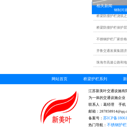
相关新闻
钢制河
桥梁防撞护栏浇筑之
桥梁防撞护栏保护层
不锈钢护栏厂家价格
齐鲁交通发展集团济
珠海市高速公路和地
网站首页
桥梁护栏系列
新
江苏新美叶交通设施有
为一体的交通设施企业
联系人：葛经理 手机： 1
邮箱：287858914@
备案号：
苏ICP备1806
热门导航：
不锈钢护栏