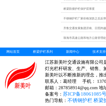
桥梁防撞护栏保护层厚度
不锈钢护栏厂家价格深跌之后反弹
齐鲁交通发展集团济南、日照跨越
珠海市高速公路和地方公路管理处
网站首页
桥梁护栏系列
新闻中心
技术支持
江苏新美叶交通设施有限公司
灯光栏杆研发、生产、销售、
新美叶以不断推新的理念，推
联系人：葛经理 手机： 13706
邮箱：287858914@qq.c
苏ICP备18061085
备案号：
不锈钢护栏
桥梁
热门导航：