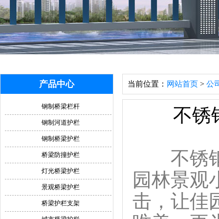
产品中心
当前位置：
网站首页
>
公
钢制桥梁栏杆
不锈
钢制河道护栏
钢制桥梁护栏
不锈钢防
桥梁防撞护栏
灯光桥梁护栏
园林景观
景观桥梁护栏
击，让佳
桥梁护栏支架