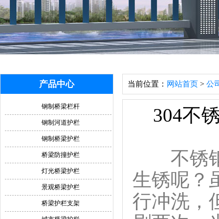
产品中心
当前位置：
网站首页
>
公
钢制桥梁栏杆
304
钢制河道护栏
钢制桥梁护栏
不锈钢复
桥梁防撞护栏
灯光桥梁护栏
生锈呢？
景观桥梁护栏
行冲洗，
桥梁护栏支架