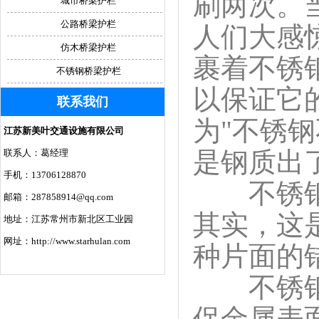
刷两次。
城市桥梁护栏
公路桥梁护栏
人们大感
仿木桥梁护栏
裹着不锈
不锈钢桥梁护栏
以保证它
联系我们
为"不锈
江苏新美叶交通设施有限公司
是钢质出了
联系人：葛经理
手机：13706128870
不锈钢复
邮箱：287858914@qq.com
其实，这
地址：江苏常州市新北区工业园
网址：http://www.starhulan.com
种片面的
不锈钢在
保金属表