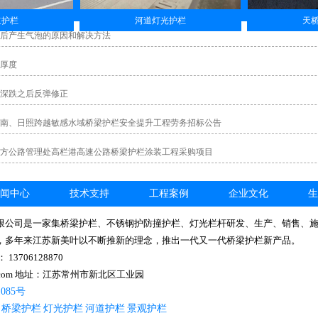
道护栏
河道灯光护栏
天
后产生气泡的原因和解决方法
厚度
深跌之后反弹修正
南、日照跨越敏感水域桥梁护栏安全提升工程劳务招标公告
方公路管理处高栏港高速公路桥梁护栏涂装工程采购项目
闻中心
技术支持
工程案例
企业文化
生
限公司是一家集桥梁护栏、不锈钢护防撞护栏、灯光栏杆研发、生产、销售、
，多年来江苏新美叶以不断推新的理念，推出一代又一代桥梁护栏新产品。
3706128870
qq.com 地址：江苏常州市新北区工业园
1085号
桥梁护栏
灯光护栏
河道护栏
景观护栏