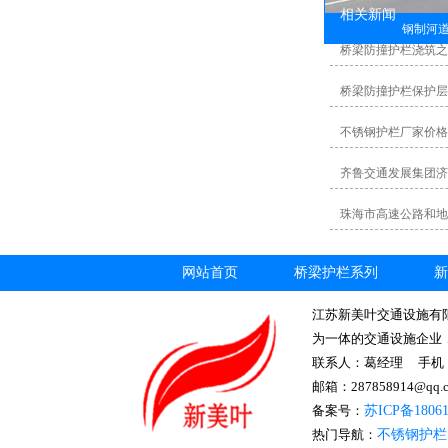
相关新闻
钢制河
桥梁防撞护栏浇筑之
桥梁防撞护栏保护层
不锈钢护栏厂家价格
齐鲁交通发展集团济
珠海市高速公路和地
网站首页
桥梁护栏系列
新
江苏新美叶交通设施有
为一体的交通设施企业
联系人：葛经理 手机： 1
邮箱：287858914@
备案号：
苏ICP备1806
热门导航：
不锈钢护栏