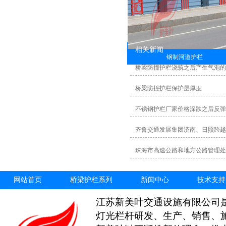
相关新闻
钢制河道护栏
桥梁防撞护栏浇筑之后产生气泡
桥梁防撞护栏保护层厚度
不锈钢护栏厂家价格深跌之后反弹
齐鲁交通发展集团济南、日照跨越
珠海市高速公路和地方公路管理处
网站首页
桥梁护栏系列
新闻中心
技术支持
江苏新美叶交通设施有限公司
灯光栏杆研发、生产、销售、