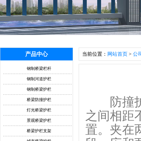
产品中心
当前位置：
网站首页
>
公
钢制桥梁栏杆
钢制河道护栏
钢制桥梁护栏
防撞护栏
桥梁防撞护栏
灯光桥梁护栏
之间相距
景观桥梁护栏
置。夹在
桥梁护栏支架