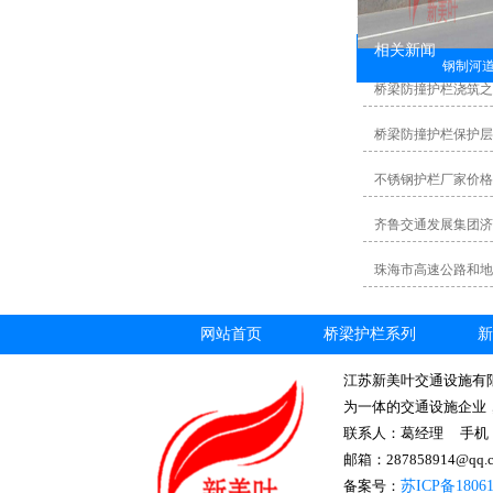
相关新闻
钢制河
桥梁防撞护栏浇筑之
桥梁防撞护栏保护层
不锈钢护栏厂家价格
齐鲁交通发展集团济
珠海市高速公路和地
网站首页
桥梁护栏系列
新
江苏新美叶交通设施有
为一体的交通设施企业
联系人：葛经理 手机： 1
邮箱：287858914@
备案号：
苏ICP备1806