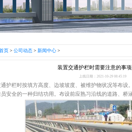
首页
>
公司动态
>
新闻中心
>
装置交通护栏时需要注意的事项
上线日期：2021-10-29 08:45:19
护栏时按填方高度、边坡坡度、被维护物状况等布设。
乘员安全的一种归结功用。布设前应熟习沿线的道路、桥