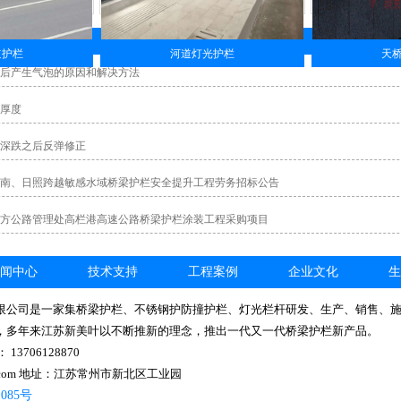
道护栏
河道灯光护栏
天
后产生气泡的原因和解决方法
厚度
深跌之后反弹修正
南、日照跨越敏感水域桥梁护栏安全提升工程劳务招标公告
方公路管理处高栏港高速公路桥梁护栏涂装工程采购项目
闻中心
技术支持
工程案例
企业文化
生
限公司是一家集桥梁护栏、不锈钢护防撞护栏、灯光栏杆研发、生产、销售、
，多年来江苏新美叶以不断推新的理念，推出一代又一代桥梁护栏新产品。
3706128870
qq.com 地址：江苏常州市新北区工业园
1085号