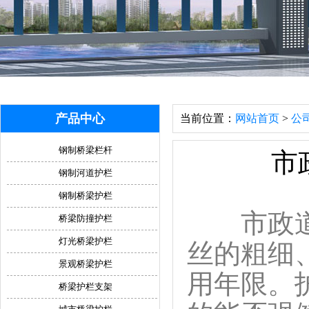
产品中心
当前位置：
网站首页
>
公
钢制桥梁栏杆
市
钢制河道护栏
钢制桥梁护栏
市政道路
桥梁防撞护栏
灯光桥梁护栏
丝的粗细
景观桥梁护栏
用年限。
桥梁护栏支架