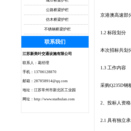
城市桥梁护栏
公路桥梁护栏
京港澳高速部
仿木桥梁护栏
不锈钢桥梁护栏
1.2 标段划分
联系我们
本次招标共划
江苏新美叶交通设施有限公司
联系人：葛经理
1.3 工作内容
手机：13706128870
邮箱：287858914@qq.com
采购Q235D钢
地址：江苏常州市新北区工业园
网址：http://www.starhulan.com
2、投标人资
2.1 具有独