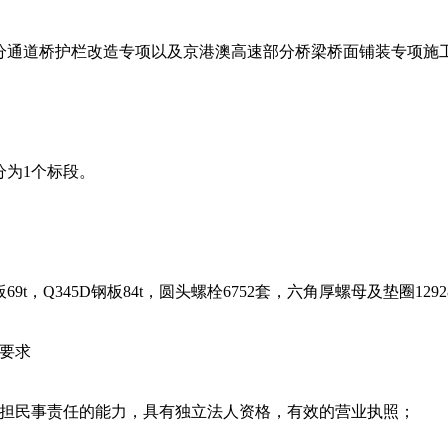
分通道桥护栏改造专项以及京港澳高速部分桥梁桥面铺装专项施
分为1个标段。
板69t，Q345D钢板84t，圆头螺栓6752套，六角厚螺母及垫圈
格要求
立承担民事责任的能力，具有独立法人资格，有效的营业执照；