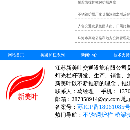
桥梁防撞护栏保护层厚度
不锈钢护栏厂家价格深跌之后反弹
齐鲁交通发展集团济南、日照跨越
珠海市高速公路和地方公路管理处
网站首页
桥梁护栏系列
新闻中心
技术支持
江苏新美叶交通设施有限公司
灯光栏杆研发、生产、销售、
新美叶以不断推新的理念，推
联系人：葛经理 手机： 13706
邮箱：287858914@qq.c
苏ICP备18061085
备案号：
不锈钢护栏
桥梁
热门导航：