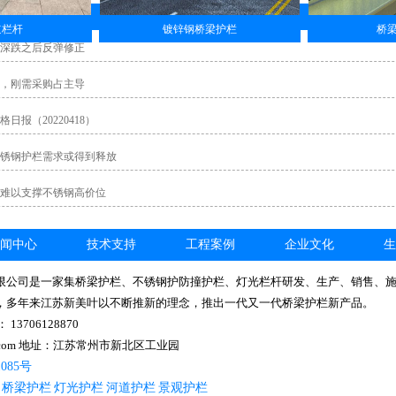
道栏杆
镀锌钢桥梁护栏
桥
深跌之后反弹修正
，刚需采购占主导
报（20220418）
锈钢护栏需求或得到释放
难以支撑不锈钢高价位
闻中心
技术支持
工程案例
企业文化
生
限公司是一家集桥梁护栏、不锈钢护防撞护栏、灯光栏杆研发、生产、销售、
，多年来江苏新美叶以不断推新的理念，推出一代又一代桥梁护栏新产品。
3706128870
qq.com 地址：江苏常州市新北区工业园
1085号
桥梁护栏
灯光护栏
河道护栏
景观护栏